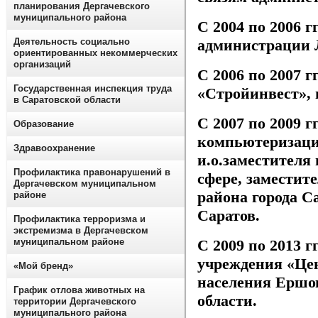
планирования Дергачевского
муниципального района
С 2004 по 2006 г
администрации Л
Деятельность социально
ориентированных некоммерческих
организаций
С 2006 по 2007 
Государственная инспекция труда
«Стройинвест», г
в Саратовской области
С 2007 по 2009 г
Образование
компьютеризаци
Здравоохранение
и.о.заместителя
Профилактика правонарушений в
сфере, заместит
Дергачевском муниципальном
района города Са
районе
Саратов.
Профилактика терроризма и
экстремизма в Дергачевском
С 2009 по 2013 г
муниципальном районе
учреждения «Це
«Мой бренд»
населения Ершов
График отлова животных на
области.
территории Дергачевского
муниципального района