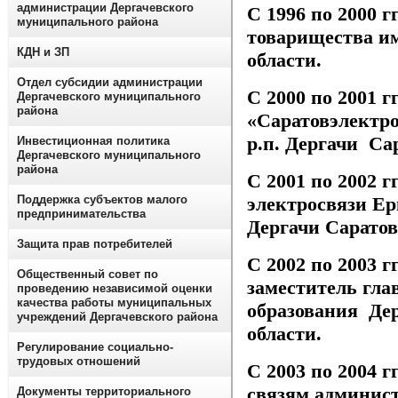
администрации Дергачевского
С 1996 по 2000 г
муниципального района
товарищества им
КДН и ЗП
области.
Отдел субсидии администрации
С 2000 по 2001 г
Дергачевского муниципального
района
«Саратовэлектр
р.п. Дергачи Са
Инвестиционная политика
Дергачевского муниципального
района
С 2001 по 2002 г
электросвязи Ер
Поддержка субъектов малого
предпринимательства
Дергачи Саратов
Защита прав потребителей
С 2002 по 2003 г
Общественный совет по
заместитель гл
проведению независимой оценки
качества работы муниципальных
образования Дер
учреждений Дергачевского района
области.
Регулирование социально-
трудовых отношений
С 2003 по 2004 г
связям админист
Документы территориального