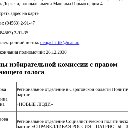
к Дергачи, площадь имени Максима Горького, дом 4
реть адрес на карте
н: (84563) 2-91-47
(84563) 2-91-35
электронной почты:
dergachi_tik@mail.ru
кончания полномочий: 26.12.2030
ны избирательной комиссии с правом
ающего голоса
ова
Региональное отделение в Саратовской области Полити
партии
рина
на
«НОВЫЕ ЛЮДИ»
нова
Региональное отделение Социалистической политическ
партии «СПРАВЕДЛИВАЯ РОССИЯ – ПАТРИОТЫ – 