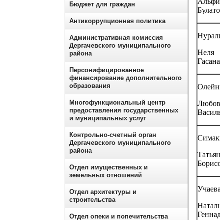
Альфи
Бюджет для граждан
Булат
Антикоррупционная политика
Нурал
Административная комиссия
Дергачевского муниципального
Неля
района
Гасан
Персонифицированное
финансирование дополнительного
образования
Олейн
Многофункциональный центр
Любов
предоставления государственных
Васил
и муниципальных услуг
Контрольно-счетный орган
Симак
Дергачевского муниципального
района
Татья
Борис
Отдел имущественных и
земельных отношений
Учаев
Отдел архитектуры и
строительства
Натал
Генна
Отдел опеки и попечительства