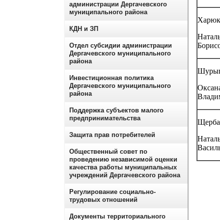
администрации Дергачевского
муниципального района
Харюк
КДН и ЗП
Натал
Борис
Отдел субсидии администрации
Дергачевского муниципального
района
Шуры
Инвестиционная политика
Дергачевского муниципального
Оксан
района
Влади
Поддержка субъектов малого
предпринимательства
Щерба
Защита прав потребителей
Натал
Васил
Общественный совет по
проведению независимой оценки
качества работы муниципальных
учреждений Дергачевского района
Регулирование социально-
трудовых отношений
Документы территориального