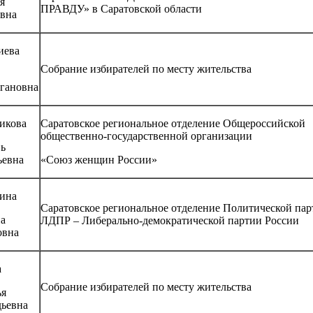
я
ПРАВДУ» в Саратовской области
овна
иева
Собрание избирателей по месту жительства
агановна
икова
Саратовское региональное отделение Общероссийской
общественно-государственной организации
ь
ьевна
«Союз женщин России»
ина
Саратовское региональное отделение Политической па
на
ЛДПР – Либерально-демократической партии России
овна
а
Собрание избирателей по месту жительства
ья
дьевна