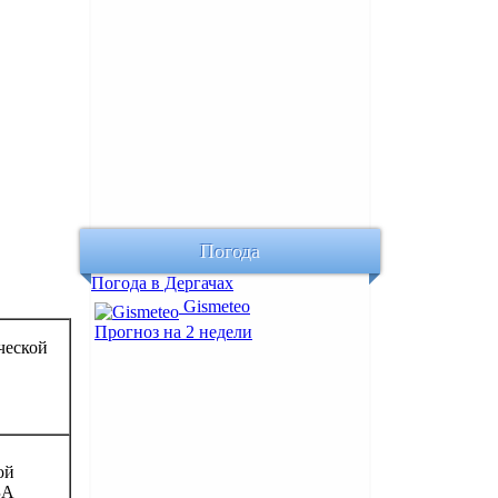
Погода
Погода в Дергачах
Gismeteo
Прогноз на 2 недели
ческой
ой
ЗА