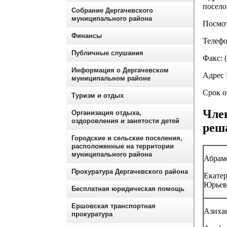
посело
Собрание Дергачевского
муниципального района
Посмот
Финансы
Телефо
Публичные слушания
Факс: 
Информация о Дергачевском
Адрес 
муниципальном районе
Срок о
Туризм и отдых
Чле
Организация отдыха,
оздоровления и занятости детей
реш
Городские и сельские поселения,
расположенные на территории
муниципального района
Абрам
Прокуратура Дергачевского района
Екате
Юрьев
Бесплатная юридическая помощь
Ершовская транспортная
Азиха
прокуратура