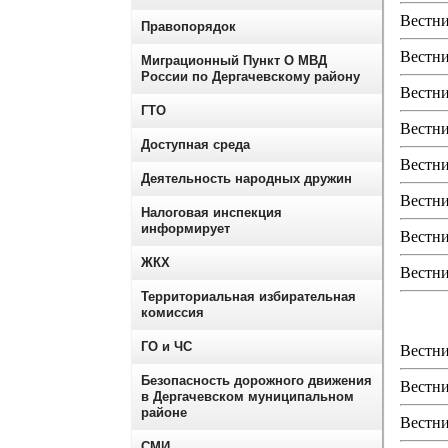
Вестни
Правопорядок
Вестни
Миграционный Пункт О МВД
России по Дергачевскому району
Вестни
ГТО
Вестни
Доступная среда
Вестни
Деятельность народных дружин
Вестни
Налоговая инспекция
информирует
Вестни
ЖКХ
Вестни
Территориальная избирательная
комиссия
ГО и ЧС
Вестни
Безопасность дорожного движения
Вестни
в Дергачевском муниципальном
районе
Вестни
СМИ