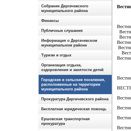
Собрание Дергачевского
Вестн
муниципального района
Финансы
Вестн
Публичные слушания
Вестн
Вестн
Информация о Дергачевском
Вестн
муниципальном районе
Вестн
Вестн
Туризм и отдых
Вестн
Организация отдыха,
оздоровления и занятости детей
Вестн
Городские и сельские поселения,
расположенные на территории
ВЕСТН
муниципального района
Вестн
Прокуратура Дергачевского района
Вестн
Бесплатная юридическая помощь
Вестн
Ершовская транспортная
прокуратура
Вестн