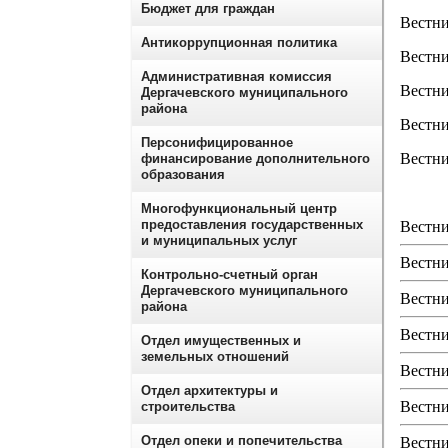
Бюджет для граждан
Вестн
Антикоррупционная политика
Вестн
Административная комиссия
Вестн
Дергачевского муниципального
района
Вестн
Персонифицированное
Вестн
финансирование дополнительного
образования
Многофункциональный центр
предоставления государственных
Вестни
и муниципальных услуг
Вестни
Контрольно-счетный орган
Дергачевского муниципального
Вестни
района
Вестни
Отдел имущественных и
земельных отношений
Вестни
Отдел архитектуры и
Вестни
строительства
Отдел опеки и попечительства
Вестни