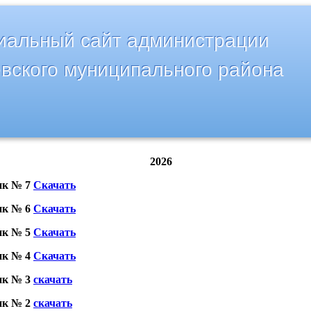
альный сайт администрации
вского муниципального района
2026
ик № 7
Скачать
ик № 6
Скачать
ик № 5
Скачать
ик № 4
Скачать
ик № 3
скачать
ик № 2
скачать