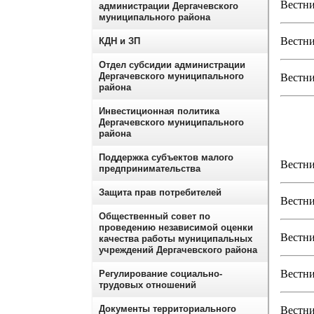
Вестни
администрации Дергачевского
муниципального района
Вестни
КДН и ЗП
Отдел субсидии администрации
Дергачевского муниципального
Вестни
района
Инвестиционная политика
Дергачевского муниципального
района
Поддержка субъектов малого
Вестни
предпринимательства
Защита прав потребителей
Вестни
Общественный совет по
проведению независимой оценки
Вестни
качества работы муниципальных
учреждений Дергачевского района
Вестни
Регулирование социально-
трудовых отношений
Документы территориального
Вестни