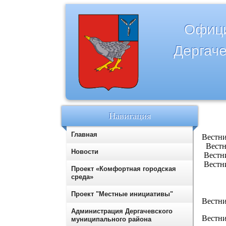
Офици
Дергаче
Навигация
Главная
Вестн
Вестн
Новости
Вестн
Вестн
Проект «Комфортная городская
среда»
Проект "Местные инициативы"
Вестн
Администрация Дергачевского
Вестн
муниципального района