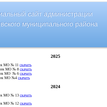
альный сайт администрации
вского муниципального района
2025
ик МО № 11
скачать
ик МО № 8
скачать
ик МО № 6
скачать
ик МО №4
скачать
2024
ик МО № 13
скачать
ик МО № 12
скачать