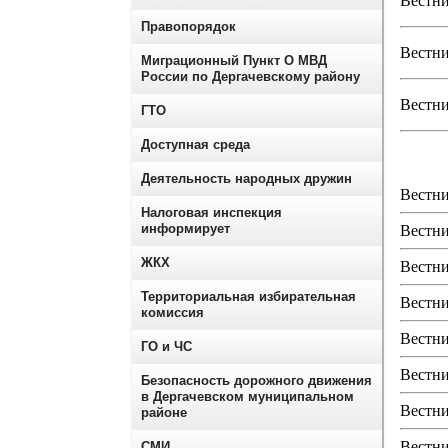
Вестни
Правопорядок
Вестни
Миграционный Пункт О МВД
России по Дергачевскому району
Вестни
ГТО
Доступная среда
Деятельность народных дружин
Вестни
Налоговая инспекция
информирует
Вестни
ЖКХ
Вестни
Территориальная избирательная
Вестни
комиссия
Вестни
ГО и ЧС
Вестни
Безопасность дорожного движения
в Дергачевском муниципальном
Вестни
районе
Вестни
СМИ