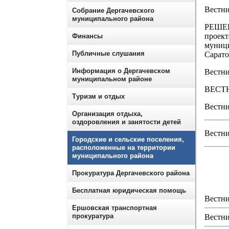
Вестн
Собрание Дергачевского
муниципального района
РЕШЕНИ
проект
Финансы
муници
Публичные слушания
Сарато
Информация о Дергачевском
Вестн
муниципальном районе
ВЕСТН
Туризм и отдых
Вестн
Организация отдыха,
оздоровления и занятости детей
Вестни
Городские и сельские поселения,
расположенные на территории
муниципального района
Прокуратура Дергачевского района
Бесплатная юридическая помощь
Вестни
Ершовская транспортная
прокуратура
Вестни