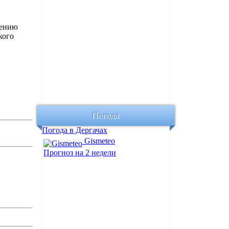
рению
кого
Погода
Погода в Дергачах
Gismeteo
Прогноз на 2 недели