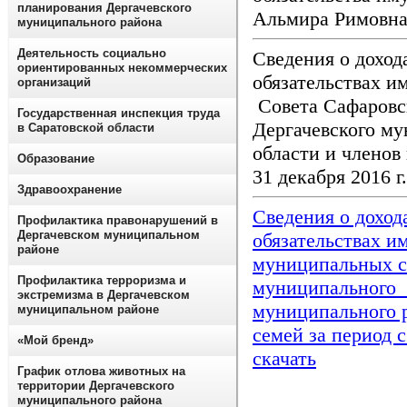
планирования Дергачевского
Альмира Римовн
муниципального района
Деятельность социально
Сведения о доход
ориентированных некоммерческих
обязательствах и
организаций
Совета Сафаровс
Государственная инспекция труда
Дергачевского му
в Саратовской области
области и членов 
Образование
31 декабря 2016 г
Здравоохранение
Сведения о доход
Профилактика правонарушений в
Дергачевском муниципальном
обязательствах и
районе
муниципальных с
Профилактика терроризма и
муниципального 
экстремизма в Дергачевском
муниципального р
муниципальном районе
семей за период с 
«Мой бренд»
скачать
График отлова животных на
территории Дергачевского
муниципального района