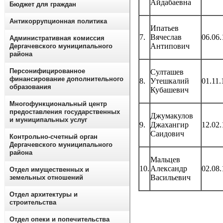
Айдабаевна
Бюджет для граждан
Антикоррупционная политика
Ипатьев
7.
Вячеслав
06.06
Административная комиссия
Антипович
Дергачевского муниципального
района
Персонифицированное
Султашев
финансирование дополнительного
8.
Утешкалий
01.11.
образования
Кубашевич
Многофункциональный центр
предоставления государственных
Джумакулов
и муниципальных услуг
9.
Джахангир
12.02
Саидович
Контрольно-счетный орган
Дергачевского муниципального
района
Мальцев
10.
Александр
02.08
Отдел имущественных и
Васильевич
земельных отношений
Отдел архитектуры и
строительства
Отдел опеки и попечительства