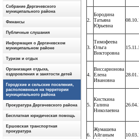
Собрание Дергачевского
муниципального района
Бородина
2.
Татьяна
08.10
Финансы
Юрьевна
Публичные слушания
Тимофеева
Информация о Дергачевском
3.
Ольга
15.11.
муниципальном районе
Викторовна
Туризм и отдых
Виссарионова
Организация отдыха,
оздоровления и занятости детей
4.
Елена
28.01
Ивановна
Городские и сельские поселения,
расположенные на территории
муниципального района
Кисткина
5.
Галина
26.04
Прокуратура Дергачевского района
Николаевна
Бесплатная юридическая помощь
Ершовская транспортная
Жумашева
прокуратура
6.
Айганым
10.03