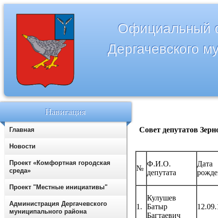
Официальный с
Дергачевского м
Навигация
Совет депутатов Зерн
Главная
Новости
Проект «Комфортная городская
Ф.И.О.
Дата
№
среда»
депутата
рожде
Проект "Местные инициативы"
Кулушев
Администрация Дергачевского
1.
Батыр
12.09
муниципального района
Багтаевич