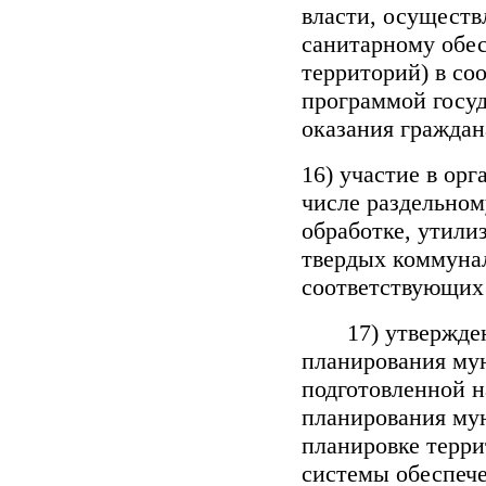
власти, осущест
санитарному обе
территорий) в со
программой госуд
оказания гражда
16) участие в орг
числе раздельном
обработке, утили
твердых коммуна
соответствующих
17) утверждени
планирования му
подготовленной н
планирования му
планировке терр
системы обеспече