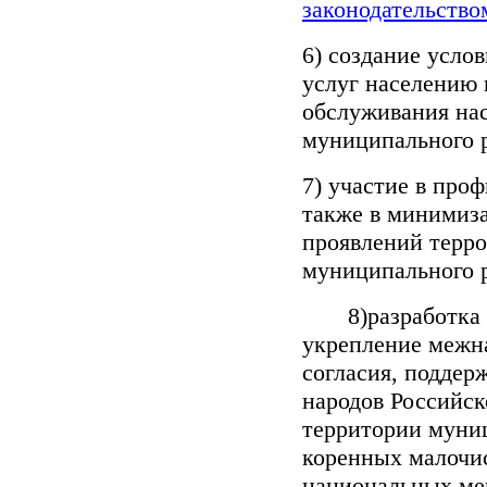
законодательство
6) создание усло
услуг населению 
обслуживания на
муниципального 
7) участие в про
также в минимиза
проявлений терро
муниципального 
8)разработка и 
укрепление межн
согласия, поддер
народов Российс
территории муниц
коренных малочи
национальных ме