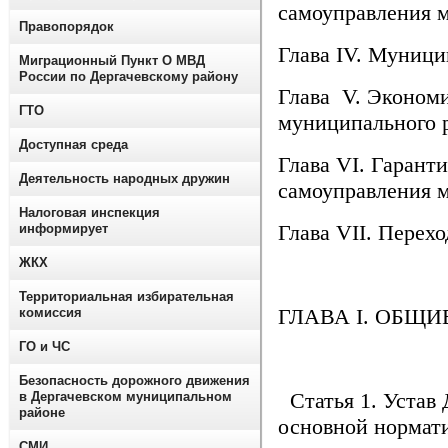
самоуправления 
Правопорядок
Глава IV. Муници
Миграционный Пункт О МВД
России по Дергачевскому району
Глава V. Экономи
ГТО
муниципального 
Доступная среда
Глава VI. Гарант
Деятельность народных дружин
самоуправления 
Налоговая инспекция
Глава VII. Перех
информирует
ЖКХ
Территориальная избирательная
ГЛАВА I. ОБЩ
комиссия
ГО и ЧС
Безопасность дорожного движения
Статья 1. Устав 
в Дергачевском муниципальном
районе
основной нормат
СМИ