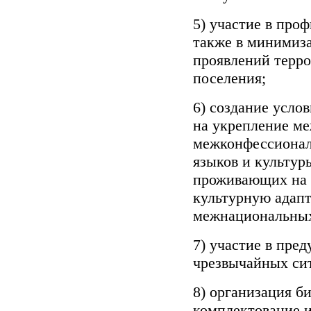
5) участие в про
также в минимиза
проявлений терро
поселения;
6) создание усло
на укрепление м
межконфессиональ
языков и культур
проживающих на 
культурную адап
межнациональных
7) участие в пре
чрезвычайных сит
8) организация б
комплектование и