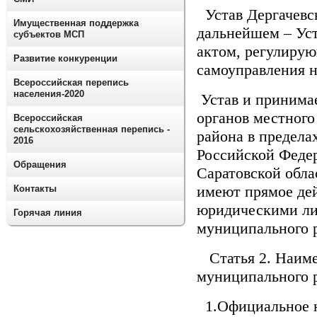
Устав Дергачевск
Имущественная поддержка
дальнейшем – Ус
субъектов МСП
актом, регулиру
Развитие конкуренции
самоуправления н
Всероссийская перепись
населения-2020
Устав и принимае
органов местног
Всероссийская
сельскохозяйственная перепись -
района в предела
2016
Российской Федер
Обращения
Саратовской обла
имеют прямое дей
Контакты
юридическими ли
Горячая линия
муниципального 
Статья 2. Наиме
муниципального 
1.Официальное н