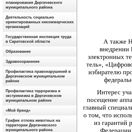
планирования Дергачевского
муниципального района
Деятельность социально
ориентированных некоммерческих
организаций
Государственная инспекция труда
А также Н.
в Саратовской области
внедрении 
Образование
электронных те
Здравоохранение
тель», «Цифров
избирателю про
Профилактика правонарушений в
Дергачевском муниципальном
федеральн
районе
Интерес участ
Профилактика терроризма и
экстремизма в Дергачевском
посещение аппа
муниципальном районе
главный специал
«Мой бренд»
о том, что испол
График отлова животных на
из гарантий 
территории Дергачевского
Федерации 
муниципального района