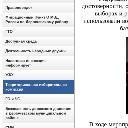
достоверности, 
Правопорядок
выборах и 
Миграционный Пункт О МВД
использовали во
России по Дергачевскому району
ба
ГТО
Доступная среда
Деятельность народных дружин
Налоговая инспекция
информирует
ЖКХ
Территориальная избирательная
комиссия
ГО и ЧС
Безопасность дорожного движения
в Дергачевском муниципальном
районе
В ходе меропри
СМИ