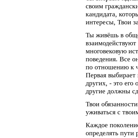
своим гражданск
кандидата, котор
интересы, Твои з
Ты живёшь в обще
взаимодействуют 
многовековую ис
поведения. Все о
по отношению к ч
Первая выбирает 
других, - это его
другие должны сде
Твои обязанност
уживаться с твои
Каждое поколение
определять пути 