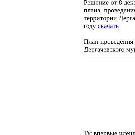
Решение от 8 дек
плана проведения
территории Дерга
году
скачать
План проведения 
Дергачевского му
Ты име
Уважае
Ты впервые идёшь