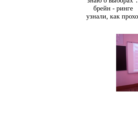
знаю о выборах".
брейн - ринге 
узнали, как прох