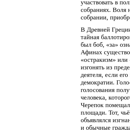
участвовать в по
собраниях. Воля 
собрании, приобр
В Древней Греци
тайная баллотир
был боб, «за» оз
Афинах существов
«остракизм» или 
изгонять из пред
деятеля, если ег
демократии. Голо
голосования полу
человека, которо
Черепок помещалс
площади. Тот, чь
объявлялся изгна
и обычные гражд