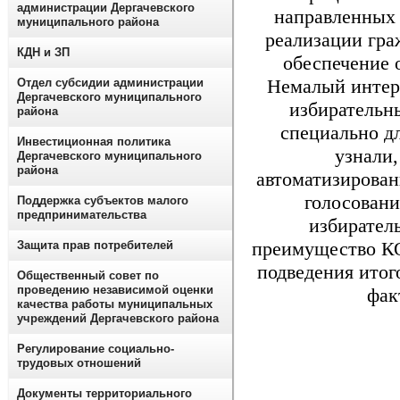
администрации Дергачевского
направленных 
муниципального района
реализации гра
КДН и ЗП
обеспечение 
Немалый интере
Отдел субсидии администрации
Дергачевского муниципального
избирательн
района
специально д
Инвестиционная политика
узнали,
Дергачевского муниципального
района
автоматизирован
голосовани
Поддержка субъектов малого
предпринимательства
избиратель
преимущество КО
Защита прав потребителей
подведения итог
Общественный совет по
проведению независимой оценки
фак
качества работы муниципальных
учреждений Дергачевского района
Регулирование социально-
трудовых отношений
Документы территориального