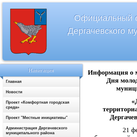
Официальный с
Дергачевского м
Навигация
Информация о 
Дня молод
Главная
муници
Новости
«Д
Проект «Комфортная городская
среда»
территори
Дергаче
Проект "Местные инициативы"
Администрация Дергачевского
21 феврал
муниципального района