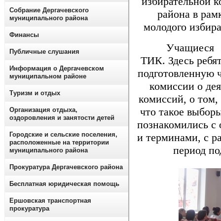
избирательной к
Собрание Дергачевского
района в ра
муниципального района
молодого избир
Финансы
Учащиеся 11-х
Публичные слушания
ТИК. Здесь ребя
Информация о Дергачевском
подготовленную 
муниципальном районе
комиссии о де
Туризм и отдых
комиссий, о том,
что такое выборы
Организация отдыха,
оздоровления и занятости детей
познакомились с
Городские и сельские поселения,
и терминами, с р
расположенные на территории
период по
муниципального района
Прокуратура Дергачевского района
Бесплатная юридическая помощь
Ершовская транспортная
прокуратура