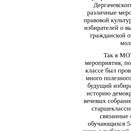
Дергачевског
различные мер
правовой культ
избирателей о в
гражданской о
мол
Так в МОУ 
мероприятия, по
классе был про
много полезного
будущий избира
историю демокр
вечевых собрани
старшеклассн
связанные 
обучающихся 5-