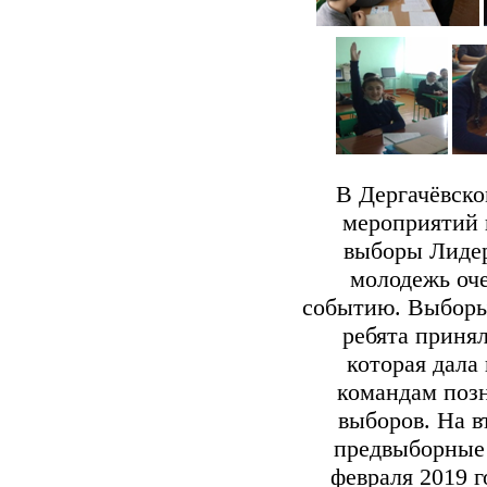
В Дергачёвск
мероприятий 
выборы Лидер
молодежь оче
событию. Выборы 
ребята приня
которая дала
командам позн
выборов. На в
предвыборные
февраля 2019 