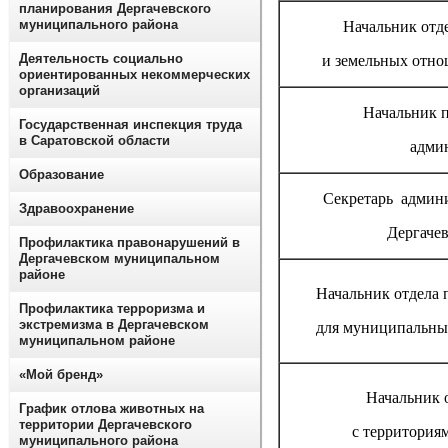
планирования Дергачевского
муниципального района
Начальник отд
Деятельность социально
и земельных отн
ориентированных некоммерческих
организаций
Начальник п
Государственная инспекция труда
в Саратовской области
адми
Образование
Секретарь админ
Здравоохранение
Дергачев
Профилактика правонарушений в
Дергачевском муниципальном
районе
Начальник отдела 
Профилактика терроризма и
экстремизма в Дергачевском
для муниципальны
муниципальном районе
«Мой бренд»
Начальник о
График отлова животных на
территории Дергачевского
с территория
муниципального района