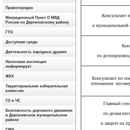
Правопорядок
Консультант п
Миграционный Пункт О МВД
России по Дергачевскому району
и муниципальной 
ГТО
Доступная среда
Кон
Деятельность народных дружин
по делопроизво
Налоговая инспекция
информирует
ЖКХ
Консультант по оп
отношении несове
Территориальная избирательная
комиссия
ГО и ЧС
Главный спе
Безопасность дорожного движения
по делам не
в Дергачевском муниципальном
районе
и защите их п
СМИ