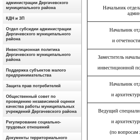
администрации Дергачевского
Начальник отдела
муниципального района
адми
КДН и ЗП
Отдел субсидии администрации
Начальник от
Дергачевского муниципального
района
и отчетност
Инвестиционная политика
Дергачевского муниципального
Заместитель началь
района
инвестиционной п
Поддержка субъектов малого
предпринимательства
Начальник отд
Защита прав потребителей
и архитекту
Общественный совет по
проведению независимой оценки
качества работы муниципальных
Ведущий специалис
учреждений Дергачевского района
и архитекту
Регулирование социально-
трудовых отношений
(по вопросам
Документы территориального