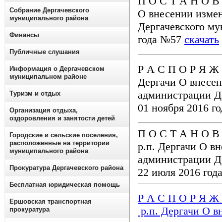
П О С Т А Н О В 
Собрание Дергачевского
О внесении изме
муниципального района
Дергачевского му
Финансы
года №57
скачать
Публичные слушания
Р А С П О Р Я Ж 
Информация о Дергачевском
муниципальном районе
Дергачи О внесе
администрации Де
Туризм и отдых
01 ноября 2016 
Организация отдыха,
оздоровления и занятости детей
П О С Т А Н О В 
Городские и сельские поселения,
расположенные на территории
р.п. Дергачи О в
муниципального района
администрации Д
Прокуратура Дергачевского района
22 июля 2016 го
Бесплатная юридическая помощь
Р А С П О Р Я Ж 
Ершовская транспортная
р.п. Дергачи О в
прокуратура