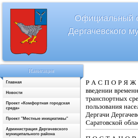
Официальный с
Дергачевского м
Навигация
Р А С П О Р Я Ж 
Главная
введении времен
Новости
транспортных ср
Проект «Комфортная городская
пользования насе
среда»
Дергачи Дергачев
Проект "Местные инициативы"
Саратовской обл
Администрация Дергачевского
муниципального района