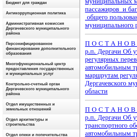
муниципальных м
Бюджет для граждан
пассажиров и ба
Антикоррупционная политика
общего пользова
Административная комиссия
муниципального 
Дергачевского муниципального
района
П О С Т А Н О В 
Персонифицированное
финансирование дополнительного
р.п. Дергачи Об 
образования
регулярных перев
Многофункциональный центр
автомобильным т
предоставления государственных
и муниципальных услуг
маршрутам регул
Дергачевского му
Контрольно-счетный орган
Дергачевского муниципального
области
района
Отдел имущественных и
П О С Т А Н О В 
земельных отношений
р.п. Дергачи Об 
Отдел архитектуры и
транспортного о
строительства
автомобильным т
Отдел опеки и попечительства