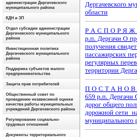
администрации Дергачевского
Дергачевского му
муниципального района
области
КДН и ЗП
Отдел субсидии администрации
Р А С П О Р Я Ж 
Дергачевского муниципального
р.п. Дергачи О п
района
получения свидет
Инвестиционная политика
пассажирских пе
Дергачевского муниципального
района
регулярных пере
Поддержка субъектов малого
территории Дерг
предпринимательства
Защита прав потребителей
П О С Т А Н О В 
Общественный совет по
659 р.п. Дергачи
проведению независимой оценки
дорог общего пол
качества работы муниципальных
учреждений Дергачевского района
дорожной сети н
муниципального 
Регулирование социально-
трудовых отношений
Документы территориального