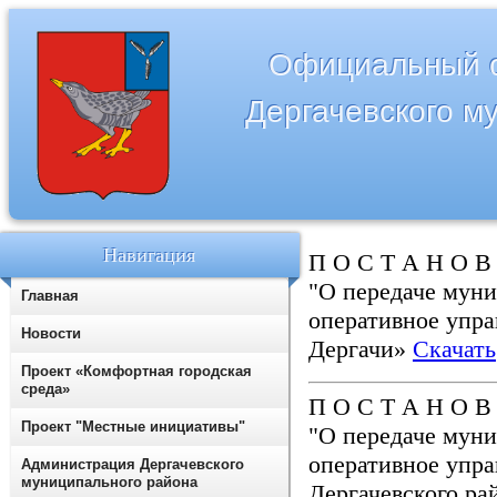
Официальный с
Дергачевского м
Навигация
П О С Т А Н О В 
"О передаче мун
Главная
оперативное упр
Новости
Дергачи»
Скачать
Проект «Комфортная городская
среда»
П О С Т А Н О В 
Проект "Местные инициативы"
"О передаче мун
оперативное уп
Администрация Дергачевского
муниципального района
Дергачевского ра