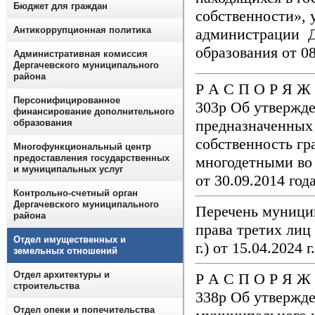
Бюджет для граждан
собственности», 
Антикоррупционная политика
администрации Д
образования от 0
Административная комиссия
Дергачевского муниципального
района
Р А С П О Р Я Ж 
Персонифицированное
303р Об утвержде
финансирование дополнительного
предназначенных 
образования
собственность гр
Многофункциональный центр
предоставления государственных
многодетными во 
и муниципальных услуг
от 30.09.2014 го
Контрольно-счетный орган
Дергачевского муниципального
Перечень муницип
района
права третих лиц 
Отдел имущественных и
г.) от 15.04.2024 г
земельных отношений
Отдел архитектуры и
Р А С П О Р Я Ж 
строительства
338р Об утвержд
Отдел опеки и попечительства