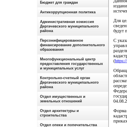
Данное
Бюджет для граждан
издани
истече
Антикоррупционная политика
Для це
Административная комиссия
сведен
Дергачевского муниципального
будут 
района
С указ
Персонифицированное
финансирование дополнительного
управл
образования
раздел
кадаст
Многофункциональный центр
(
https:
предоставления государственных
и муниципальных услуг
Обраща
област
Контрольно-счетный орган
рассма
Дергачевского муниципального
опреде
района
Федера
госуда
Отдел имущественных и
04.08.
земельных отношений
Форма 
Отдел архитектуры и
строительства
кадаст
приказ
Отдел опеки и попечительства