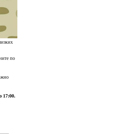
лизких
ните по
ожно
 17:00.