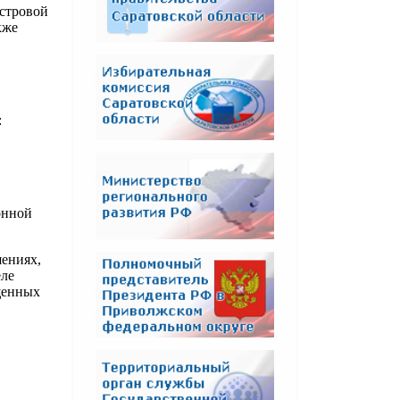
стровой
кже
:
онной
шениях,
еле
щенных