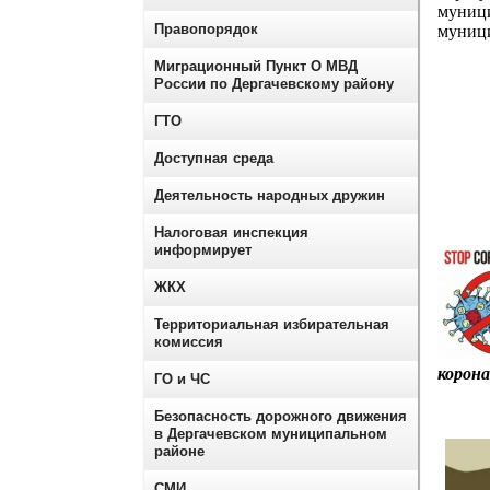
муници
Правопорядок
муници
Миграционный Пункт О МВД
России по Дергачевскому району
ГТО
Доступная среда
Деятельность народных дружин
Налоговая инспекция
информирует
ЖКХ
Территориальная избирательная
комиссия
корона
ГО и ЧС
Безопасность дорожного движения
в Дергачевском муниципальном
районе
СМИ