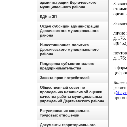
администрации Дергачевского
Заявле
муниципального района
стоимо
органы
КДН и ЗП
Заявле
Отдел субсидии администрации
Дергачевского муниципального
лично 
района
д. 176
8(8452)
Инвестиционная политика
Дергачевского муниципального
почтов
района
д. 176;
Поддержка субъектов малого
в форм
предпринимательства
цифров
Защита прав потребителей
Более 
размещ
Общественный совет по
проведению независимой оценки
«
Услуг
качества работы муниципальных
при оп
учреждений Дергачевского района
Регулирование социально-
трудовых отношений
Документы территориального