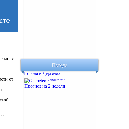
сте
мельных
Погода
Погода в Дергачах
сти от
Gismeteo
Прогноз на 2 недели
й
ской
по