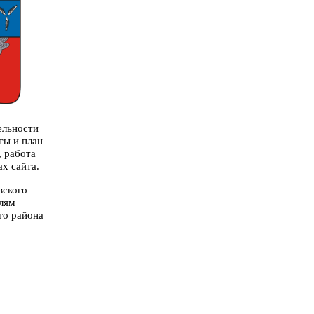
ельности
ты и план
 работа
ах сайта.
вского
елям
го района