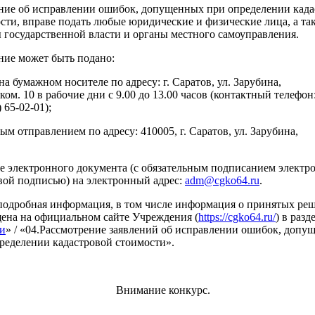
ние об исправлении ошибок, допущенных при определении када
сти, вправе подать любые юридические и физические лица, а та
 государственной власти и органы местного самоуправления.
ние может быть подано:
на бумажном носителе по адресу: г. Саратов, ул. Зарубина,
, ком. 10 в рабочие дни с 9.00 до 13.00 часов (контактный телефон
 65-02-01);
ым отправлением по адресу: 410005, г. Саратов, ул. Зарубина,
е электронного документа (с обязательным подписанием электр
ой подписью) на электронный адрес:
adm@cgko64.ru
.
подробная информация, в том числе информация о принятых ре
ена на официальном сайте Учреждения (
https://cgko64.ru/
) в разд
и
» / «04.Рассмотрение заявлений об исправлении ошибок, допу
ределении кадастровой стоимости».
Внимание конкурс.