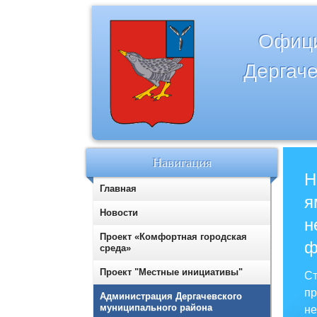
Офици
Дергаче
Навигация
Н
Главная
я
Новости
н
Проект «Комфортная городская
ф
среда»
Проект "Местные инициативы"
Ст
пр
Администрация Дергачевского
муниципального района
не