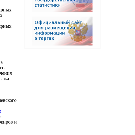
ярных
о
т
ярных
на
го
учения
гажа
чевского
p
о
ажиров и