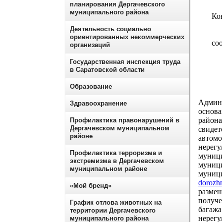
планирования Дергачевского
муниципального района
Ко
Деятельность социально
ориентированных некоммерческих
со
организаций
Государственная инспекция труда
в Саратовской области
Образование
Админи
Здравоохранение
основа
района
Профилактика правонарушений в
Дергачевском муниципальном
свидет
районе
автом
нерегу
Профилактика терроризма и
муници
экстремизма в Дергачевском
муници
муниципальном районе
муници
dorozh
«Мой бренд»
размещ
получе
График отлова животных на
багажа
территории Дергачевского
нерегу
муниципального района