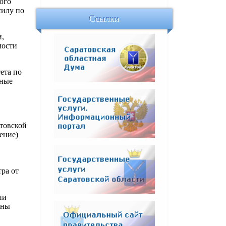
ого
силу по
Ссылки
и,
мости
ета по
ьные
товской
ение)
ра от
ии
ены