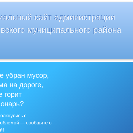
альный сайт администрации
вского муниципального района
е убран мусор,
ма на дороге,
е горит
онарь?
олкнулись с
облемой — сообщите о
й!