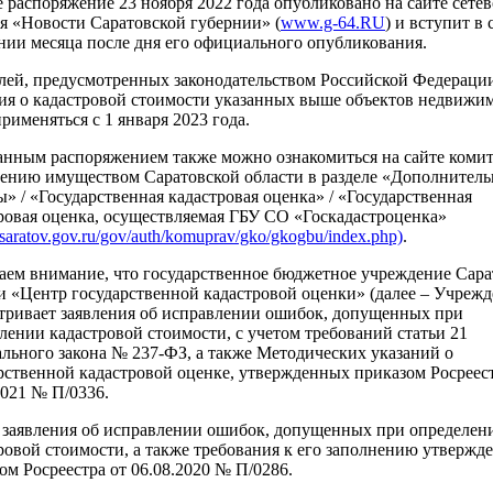
 распоряжение 23 ноября 2022 года опубликовано на сайте сетев
я «Новости Саратовской губернии» (
www.g-64.RU
) и вступит в 
нии месяца после дня его официального опубликования.
лей, предусмотренных законодательством Российской Федераци
ия о кадастровой стоимости указанных выше объектов недвижи
применяться с 1 января 2023 года.
анным распоряжением также можно ознакомиться на сайте комит
ению имуществом Саратовской области в разделе «Дополнител
ы» / «Государственная кадастровая оценка» / «Государственная
ровая оценка, осуществляемая ГБУ СО «Госкадастроценка»
//saratov.gov.ru/gov/auth/komuprav/gko/gkogbu/index.php)
.
ем внимание, что государственное бюджетное учреждение Сара
и «Центр государственной кадастровой оценки» (далее – Учрежд
тривает заявления об исправлении ошибок, допущенных при
лении кадастровой стоимости, с учетом требований статьи 21
льного закона № 237-ФЗ, а также Методических указаний о
рственной кадастровой оценке, утвержденных приказом Росреест
2021 № П/0336.
заявления об исправлении ошибок, допущенных при определен
ровой стоимости, а также требования к его заполнению утвержд
ом Росреестра от 06.08.2020 № П/0286.