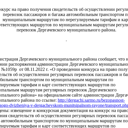
нкурс на право получения свидетельств об осуществлении регул
перевозок пассажиров и багажа автомобильным транспортом п
муниципальным маршрутам по нерегулируемым тарифам и кар
ответствующих маршрутов по муниципальным маршрутам регул
перевозок Дергачевского муниципального района.
.
страция Дергачевского муниципального района сообщает, что 
нии распоряжения администрации Дергачевского муниципально
 №1059р от 08.11.2022 г. «О проведении конкурса на право пол
ельств об осуществлении регулярных перевозок пассажиров и ба
обильным транспортом по муниципальным маршрутам по
лируемым тарифам и карт соответствующих маршрутов по
пальным маршрутам регулярных перевозок Дергачевского
пального района» на официальном сайте администрации Дерга
пального района по ссылке:
http://dergachi.sarmo.ru/bezopasnost-
nogo-dvizheniya-v-dergachevskom-munitsipalnom-rayone/transport.ph
ены: извещение и конкурсная документация на конкурс на прав
ния свидетельств об осуществлении регулярных перевозок пасс
 автомобильным транспортом по муниципальным маршрутам по
лируемым тарифам и карт соответствующих маршрутов по