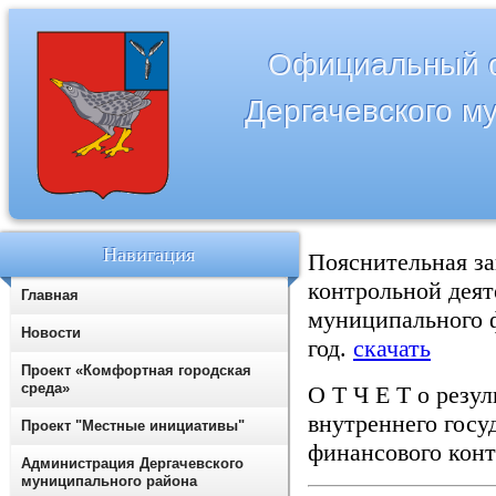
Официальный с
Дергачевского м
Навигация
Пояснительная за
контрольной деят
Главная
муниципального ф
Новости
год.
скачать
Проект «Комфортная городская
среда»
О Т Ч Е Т о резу
внутреннего госу
Проект "Местные инициативы"
финансового кон
Администрация Дергачевского
муниципального района