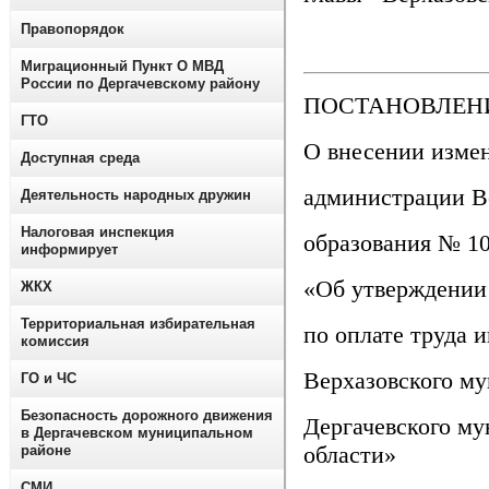
Правопорядок
Миграционный Пункт О МВД
России по Дергачевскому району
ПОСТАНОВЛЕНИЕ
ГТО
О внесении изме
Доступная среда
администрации В
Деятельность народных дружин
Налоговая инспекция
образования № 10 
информирует
«Об утверждении
ЖКХ
Территориальная избирательная
по оплате труда 
комиссия
Верхазовского м
ГО и ЧС
Безопасность дорожного движения
Дергачевского му
в Дергачевском муниципальном
области»
районе
СМИ