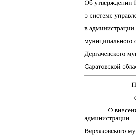
Об утверждении 
о системе управл
в администрации 
муниципального 
Дергачевского му
Саратовской об
П
о
О внесении из
администрации
Верхазовского му