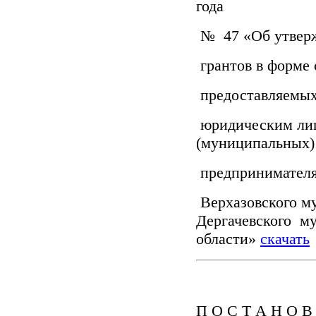
года
№ 47 «Об утверж
грантов в форме 
предоставляемых
юридическим лиц
(муниципальных)
предпринимателя
Верхазовского м
Дергачевского м
области»
скачать
П О С Т А Н О В