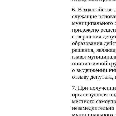
6. В ходатайстве
служащие основан
муниципального о
приложено решен
совершения депут
образования дейс
решения, являюще
главы муниципаль
инициативной гр
о выдвижении ин
отзыву депутата,
7. При получении
организующая под
местного самоупр
незамедлительно 
муниципального о