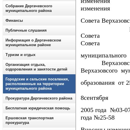
измен
Собрание Дергачевского
изменения
муниципального района
Совета Верх
Финансы
решен
Публичные слушания
Совет
Информация о Дергачевском
Совета
муниципальном районе
муници
Туризм и отдых
Верхазов
Организация отдыха,
Верхазовсого му
оздоровления и занятости детей
Городские и сельские поселения,
образования от 
расположенные на территории
муниципального района
образов
8сентября 
Прокуратура Дергачевского района
Бесплатная юридическая помощь
2005 г
года №25-
Ершовская транспортная
прокуратура
Внесены