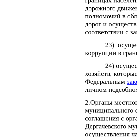
границах населен
дорожного движе
полномочий в об
дорог и осуществ
соответствии с з
23) осуществл
коррупции в гран
24) осуществл
хозяйств, которые
Федеральным
зак
личном подсобном
2.Органы местног
муниципального о
соглашения с орг
Дергачевского му
осуществления ч