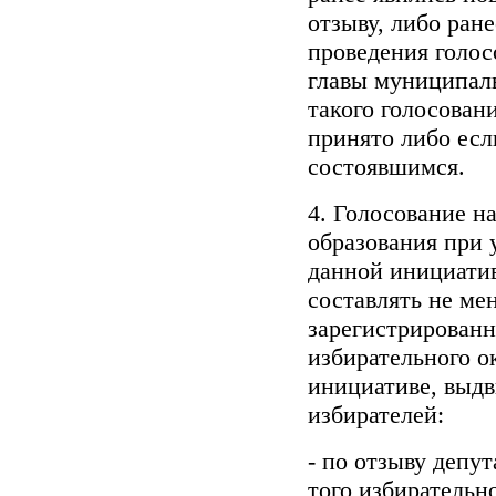
отзыву, либо ран
проведения голос
главы муниципаль
такого голосован
принято либо есл
состоявшимся.
4. Голосование н
образования при 
данной инициати
составлять не ме
зарегистрированн
избирательного о
инициативе, выд
избирателей:
- по отзыву депут
того избирательн