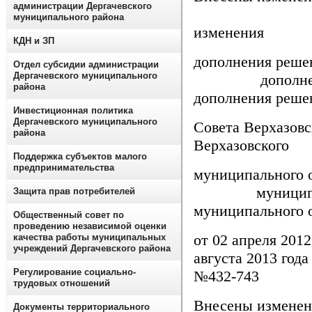
администрации Дергачевского
Вне
муниципального района
изменени
КДН и ЗП
дополнен
Отдел субсидии администрации
Дергачевского муниципального
дополн
района
дополнения реше
Инвестиционная политика
Дергачевского муниципального
Совета В
района
Верхазовск
Поддержка субъектов малого
предпринимательства
муниципальн
муниципал
Защита прав потребителей
муниципального 
Общественный совет по
проведению независимой оценки
от 02 апрел
качества работы муниципальных
учреждений Дергачевского района
августа 2013 го
Регулирование социально-
№432-743
трудовых отношений
Внесены
Документы территориального