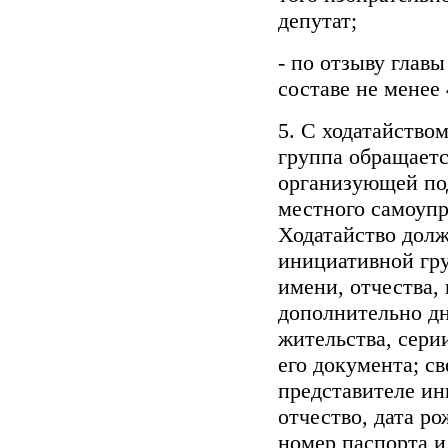
депутат;
- по отзыву глав
составе не менее
5. С ходатайство
группа обращаетс
организующей под
местного самоупр
Ходатайство дол
инициативной гр
имени, отчества, 
дополнительно дн
жительства, сери
его документа; с
представителе ин
отчество, дата ро
номер паспорта и