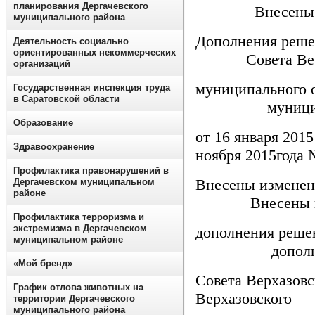
планирования Дергачевского
Внесены изме
муниципального района
Дополне
Деятельность социально
ориентированных некоммерческих
Совета Верха
организаций
муниципальн
Государственная инспекция труда
в Саратовской области
муниципальн
Образование
от 16 январ
Здравоохранение
ноября 2015года 
Профилактика правонарушений в
Внесены
Дергачевском муниципальном
районе
Внесены изм
Профилактика терроризма и
экстремизма в Дергачевском
дополнен
муниципальном районе
дополнения
«Мой бренд»
Совета В
График отлова животных на
Верхазовского
территории Дергачевского
муниципального района