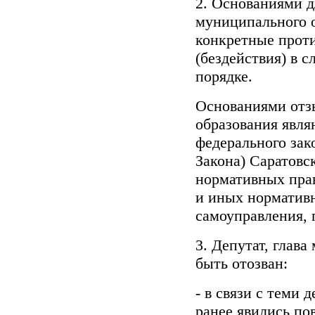
2. Основаниями д
муниципального о
конкретные прот
(бездействия) в 
порядке.
Основаниями отзы
образования явл
федерального зак
Закона) Саратовс
нормативных прав
и иных нормативн
самоуправления, 
3. Депутат, глав
быть отозван:
- в связи с теми 
ранее явились по