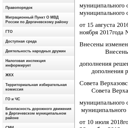
муниципал
Правопорядок
муниципального 
Миграционный Пункт О МВД
России по Дергачевскому району
от 15 авгус
ноября 2017года 
ГТО
Доступная среда
Внесены
Внесены из
Деятельность народных дружин
Налоговая инспекция
дополн
информирует
дополнения р
ЖКХ
Совета 
Территориальная избирательная
Совета Верхаз
комиссия
ГО и ЧС
муниципа
муниципального
Безопасность дорожного движения
в Дергачевском муниципальном
районе
от 10 июл
СМИ