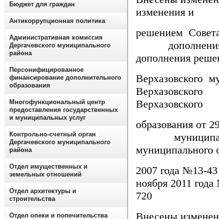
Бюджет для граждан
изменения
Антикоррупционная политика
решени
Административная комиссия
дополн
Дергачевского муниципального
района
дополнения реше
Персонифицированное
Верхазовско
финансирование дополнительного
образования
Верхазов
Верхазовского
Многофункциональный центр
предоставления государственных
и муниципальных услуг
образован
Контрольно-счетный орган
муниципал
Дергачевского муниципального
муниципального 
района
Отдел имущественных и
2007 г
земельных отношений
ноября 2011 го
Отдел архитектуры и
720
строительства
Внесены изме
Отдел опеки и попечительства