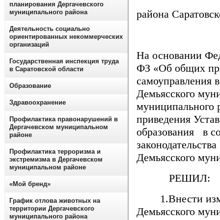
планирования Дергачевского
района Саратовск
муниципального района
Деятельность социально
ориентированных некоммерческих
организаций
На основании Фед
Государственная инспекция труда
ФЗ «Об общих пр
в Саратовской области
самоуправления 
Образование
Демьясского муни
Здравоохранение
муниципального р
приведения Уста
Профилактика правонарушений в
Дергачевском муниципальном
образования в с
районе
законодательства
Профилактика терроризма и
Демьясского мун
экстремизма в Дергачевском
муниципальном районе
РЕШИЛ:
«Мой бренд»
1.Внести измен
График отлова животных на
территории Дергачевского
Демьясского муни
муниципального района