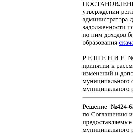
ПОСТАНОВЛЕНИЕ 
утверждении рег
администратора д
задолженности п
по ним доходов 
образования
скач
Р Е Ш Е Н И Е № 
принятии к расс
изменений и допо
муниципального о
муниципального 
Решение №424-63
по Соглашению и
предоставляемые 
муниципального 