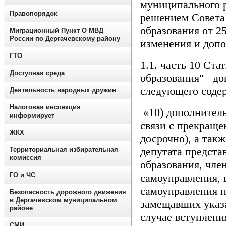
муниципального р
Правопорядок
решением Совета
образования от 2
Миграционный Пункт О МВД
России по Дергачевскому району
изменения и допо
ГТО
1.1. часть 10 Ста
Доступная среда
образования" до
следующего соде
Деятельность народных дружин
Налоговая инспекция
«10) дополнитель
информирует
связи с прекраще
ЖКХ
досрочно), а так
депутата предста
Территориальная избирательная
комиссия
образования, чле
ГО и ЧС
самоуправления, 
самоуправления н
Безопасность дорожного движения
в Дергачевском муниципальном
замещавших указ
районе
случае вступлени
СМИ