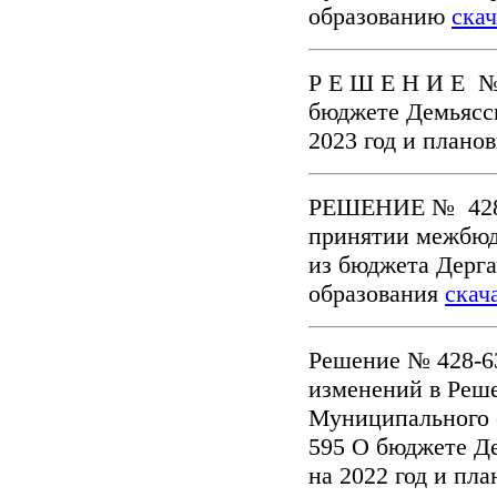
образованию
скач
Р Е Ш Е Н И Е № 
бюджете Демьясс
2023 год и плано
РЕШЕНИЕ № 428-6
принятии межбюд
из бюджета Дерга
образования
скач
Решение № 428-63
изменений в Реш
Муниципального о
595 О бюджете Д
на 2022 год и пл