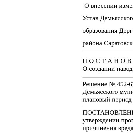
О внесении изме
Устав Демьясско
образования Дерг
района Саратовс
П О С Т А Н О В 
О создании паво
Решение № 452-67
Демьясского муни
плановый период 
ПОСТАНОВЛЕНИЕ №
утверждении про
причинения вред