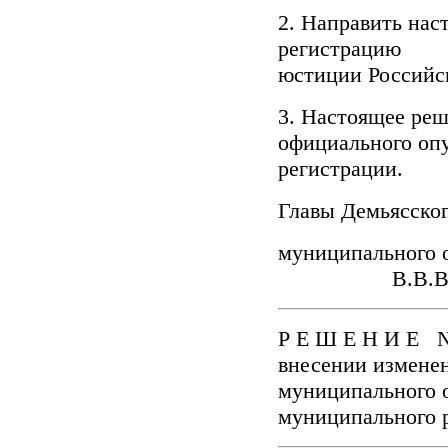
2. Направить нас
регистрацию
юстиции Российск
3. Настоящее реш
официального опу
регистрации.
Главы Демьясско
муниципа
В.В.Вла
Р Е Ш Е Н И Е №
внесении изменен
муниципального о
муниципального 