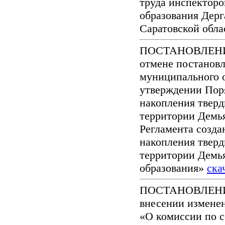
труда инспектор
образования Дерг
Саратовской обл
ПОСТАНОВЛЕНИЕ 
отмене постанов
муниципального о
утверждении Поря
накопления твер
территории Демья
Регламента созда
накопления твер
территории Демь
образования»
ска
ПОСТАНОВЛЕНИЕ 
внесении изменен
«О комиссии по 