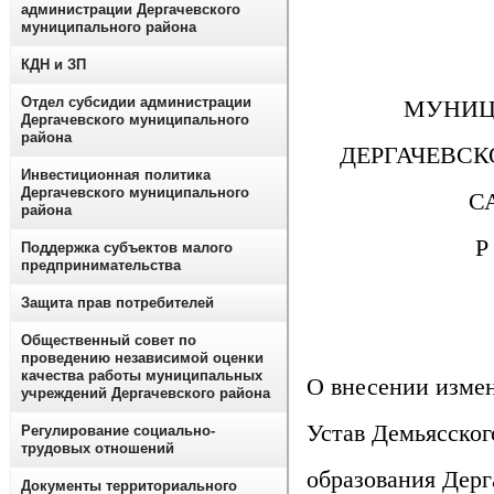
администрации Дергачевского
муниципального района
КДН и ЗП
Отдел субсидии администрации
МУНИЦ
Дергачевского муниципального
района
ДЕРГАЧЕВС
Инвестиционная политика
Дергачевского муниципального
С
района
Р
Поддержка субъектов малого
предпринимательства
Защита прав потребителей
Общественный совет по
проведению независимой оценки
качества работы муниципальных
О внесении изме
учреждений Дергачевского района
Устав Демьясско
Регулирование социально-
трудовых отношений
образования Дерг
Документы территориального