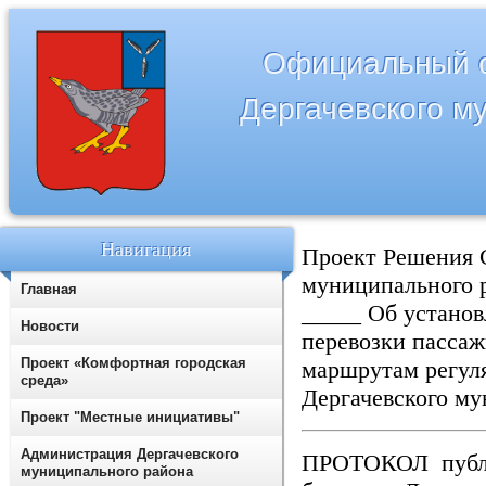
Официальный с
Дергачевского м
Навигация
Проект Решения 
муниципального 
Главная
_____ Об установ
Новости
перевозки пасса
Проект «Комфортная городская
маршрутам регуля
среда»
Дергачевского м
Проект "Местные инициативы"
Администрация Дергачевского
ПРОТОКОЛ публи
муниципального района