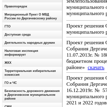
землепользования
муниципального о
Правопорядок
муниципального 
Миграционный Пункт О МВД
России по Дергачевскому району
Проект решения 
ГТО
муниципального р
Доступная среда
Проект решения 
Деятельность народных дружин
Собрания Дергач
Налоговая инспекция
11.07.2013г. № 1
информирует
бюджетном проце
ЖКХ
районе»
скачать
Территориальная избирательная
комиссия
Проект решения 
Собрания Дергаче
ГО и ЧС
16.12.2019г. № 5
Безопасность дорожного движения
в Дергачевском муниципальном
муниципального р
районе
2021 и 2022 годо
СМИ