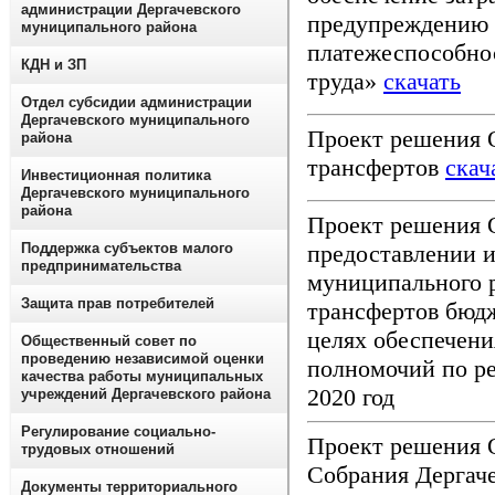
администрации Дергачевского
предупреждению 
муниципального района
платежеспособно
КДН и ЗП
труда»
скачать
Отдел субсидии администрации
Дергачевского муниципального
Проект решения
района
трансфертов
скач
Инвестиционная политика
Дергачевского муниципального
района
Проект решения 
предоставлении и
Поддержка субъектов малого
предпринимательства
муниципального 
Защита прав потребителей
трансфертов бюд
целях обеспечен
Общественный совет по
проведению независимой оценки
полномочий по р
качества работы муниципальных
2020 год
учреждений Дергачевского района
Регулирование социально-
Проект решения 
трудовых отношений
Собрания Дергаче
Документы территориального