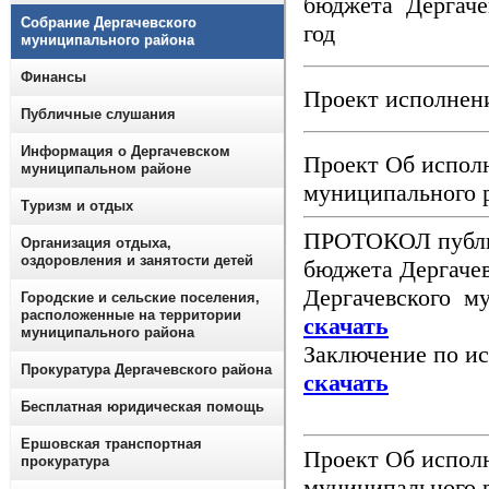
бюджета Дергаче
Собрание Дергачевского
год
муниципального района
Финансы
Проект исполнен
Публичные слушания
Информация о Дергачевском
Проект Об испол
муниципальном районе
муниципального 
Туризм и отдых
ПРОТОКОЛ публи
Организация отдыха,
оздоровления и занятости детей
бюджета Дергачев
Дергачевского му
Городские и сельские поселения,
расположенные на территории
скачать
муниципального района
Заключение по и
Прокуратура Дергачевского района
скачать
Бесплатная юридическая помощь
Ершовская транспортная
Проект Об испол
прокуратура
муниципального 