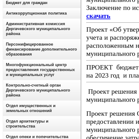
Бюджет для граждан
Заключение по и
Антикоррупционная политика
скачать
Административная комиссия
Проект «Об утве
Дергачевского муниципального
района
учета и распоря
расположенным н
Персонифицированное
финансирование дополнительного
муниципального 
образования
Многофункциональный центр
ПРОЕКТ бюджета 
предоставления государственных
на 2023 год и пл
и муниципальных услуг
Контрольно-счетный орган
Проект решения 
Дергачевского муниципального
района
муниципального р
Отдел имущественных и
земельных отношений
Проект решения 
предоставлении и
Отдел архитектуры и
строительства
муниципального 
обеспечение затр
Отдел опеки и попечительства