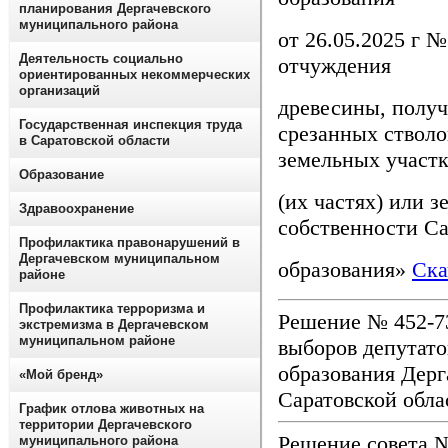
планирования Дергачевского
муниципального района
от 26.05.2025 г 
Деятельность социально
отчуждения
ориентированных некоммерческих
организаций
древесины, получ
Государственная инспекция труда
срезанных стволо
в Саратовской области
земельных участ
Образование
(их частях) или 
Здравоохранение
собственности С
Профилактика правонарушений в
Дергачевском муниципальном
образования»
Ска
районе
Профилактика терроризма и
Решение № 452-7
экстремизма в Дергачевском
муниципальном районе
выборов депутато
образования Дерг
«Мой бренд»
Саратовской обла
График отлова животных на
территории Дергачевского
Решение совета №
муниципального района