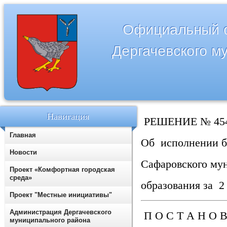
Официальный с
Дергачевского м
Навигация
РЕШЕНИЕ № 454-7
Главная
Об исполнении 
Новости
Сафаровского му
Проект «Комфортная городская
среда»
образования за 2
Проект "Местные инициативы"
Администрация Дергачевского
П О С Т А Н О В 
муниципального района