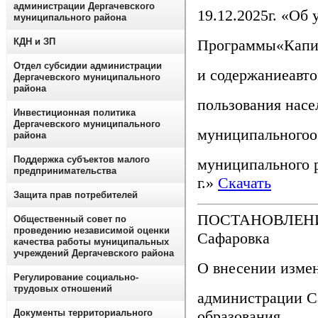
администрации Дергачевского
19.12.2025г. «Об
муниципального района
Программы«Капит
КДН и ЗП
Отдел субсидии администрации
и содержаниеавт
Дергачевского муниципального
района
пользования нас
Инвестиционная политика
Дергачевского муниципального
муниципальногоо
района
Поддержка субъектов малого
муниципального р
предпринимательства
г.»
Скачать
Защита прав потребителей
ПОСТАНОВЛЕНИЕ 
Общественный совет по
проведению независимой оценки
Сафаровка
качества работы муниципальных
учреждений Дергачевского района
О внесении изме
Регулирование социально-
трудовых отношений
администрации С
образования
Документы территориального