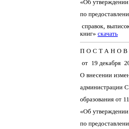
«Об утверждении
по предоставлен
справок, выписок
книг»
скачать
П О С Т А Н О В
от 19 декабря 20
О внесении изме
администрации С
образования от 11
«Об утверждении
по предоставлен