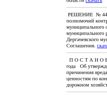
области
скачать
РЕШЕНИЕ № 444-7
полномочий конт
муниципального о
муниципального 
Дергачевского му
Соглашения.
скач
П О С Т А Н О В
года Об утвержд
причинения вред
ценностям по кон
дорожном хозяйс