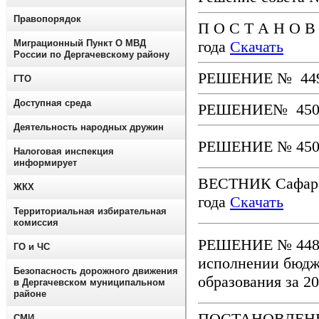
Правопорядок
П О С Т А Н О В 
года
Скачать
Миграционный Пункт О МВД
России по Дергачевскому району
РЕШЕНИЕ № 449-7
ГТО
Доступная среда
РЕШЕНИЕ№ 450-7
Деятельность народных дружин
РЕШЕНИЕ № 450-7
Налоговая инспекция
информирует
ВЕСТНИК Сафаро
ЖКХ
года
Скачать
Территориальная избирательная
комиссия
РЕШЕНИЕ № 448-7
ГО и ЧС
исполнении бюдж
Безопасность дорожного движения
образования за 2
в Дергачевском муниципальном
районе
ПОСТАНОВЛЕНИЕ 
СМИ