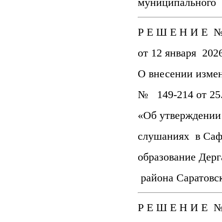
муниципального 
Р Е Ш Е Н И Е №
от 12 января 2026
О внесении изме
№ 149-214 от 25.
«Об утверждении
слушаниях в Саф
образование Дерг
района Саратовс
Р Е Ш Е Н И Е №